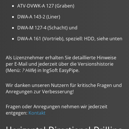
welche Sie zuvor ausgewählt haben. Ihre Einwilligung
ATV-DVWK-A 127 (Graben)
können Sie jederzeit mit Wirkung für die Zukunft in
unserer
Datenschutzerklärung
widerrufen. Technisch
DWA-A 143-2 (Liner)
notwendige Dienste (beispielsweise Cookies für diese
Abfrage) können wir aber auch ohne Ihre Einwilligung
DWA-M 127-4 (Schacht) und
einsetzen.
DWA-A 161 (Vortrieb), speziell: HDD, siehe unten
Als Lizenznehmer erhalten Sie detaillierte Hinweise
per E-Mail und jederzeit über die Versionshistorie
(Menü:
? Hilfe
) in IngSoft EasyPipe.
Wir danken unseren Nutzern für kritische Fragen und
Anregungen zur Verbesserung!
Fragen oder Anregungen nehmen wir jederzeit
entgegen:
Kontakt