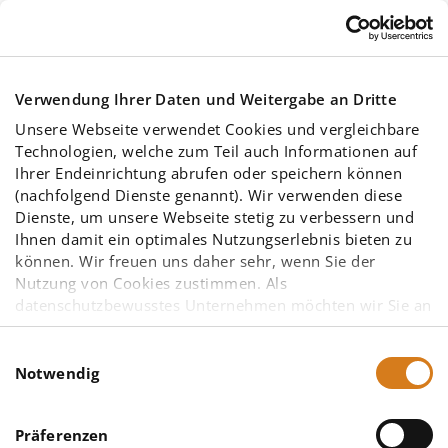
Skip to main content
Verwendung Ihrer Daten und Weitergabe an Dritte
Unsere Webseite verwendet Cookies und vergleichbare
Technologien, welche zum Teil auch Informationen auf
Ihrer Endeinrichtung abrufen oder speichern können
(nachfolgend Dienste genannt). Wir verwenden diese
Dienste, um unsere Webseite stetig zu verbessern und
Rohrstatik-
Ihnen damit ein optimales Nutzungserlebnis bieten zu
können. Wir freuen uns daher sehr, wenn Sie der
Nutzung von Cookies zustimmen. Als
Software IngSoft
datenschutzbewusstes Unternehmen möchten wir Sie an
dieser Stelle bereits darauf hinweisen, dass
möglicherweise einige der von uns eingesetzten
Einwilligungsauswahl
EasyPipe v2.11
Diensteanbieter – insbesondere solche mit Sitz in den
Notwendig
Vereinigten Staaten von Amerika (USA) – aufgrund
anderer gesetzlicher Grundlagen nicht vorrangig dem
Präferenzen
europäischen Datenschutzrecht unterliegen. Eine