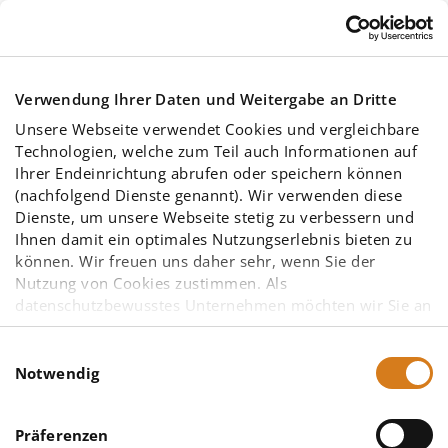
Skip to main content
Verwendung Ihrer Daten und Weitergabe an Dritte
Unsere Webseite verwendet Cookies und vergleichbare
Technologien, welche zum Teil auch Informationen auf
Ihrer Endeinrichtung abrufen oder speichern können
(nachfolgend Dienste genannt). Wir verwenden diese
Dienste, um unsere Webseite stetig zu verbessern und
Mitgliedschaften
Ihnen damit ein optimales Nutzungserlebnis bieten zu
können. Wir freuen uns daher sehr, wenn Sie der
Nutzung von Cookies zustimmen. Als
datenschutzbewusstes Unternehmen möchten wir Sie an
dieser Stelle bereits darauf hinweisen, dass
möglicherweise einige der von uns eingesetzten
Einwilligungsauswahl
Diensteanbieter – insbesondere solche mit Sitz in den
Notwendig
Vereinigten Staaten von Amerika (USA) – aufgrund
You are here:
anderer gesetzlicher Grundlagen nicht vorrangig dem
Engagements und partnerschaftliche
Präferenzen
europäischen Datenschutzrecht unterliegen. Eine