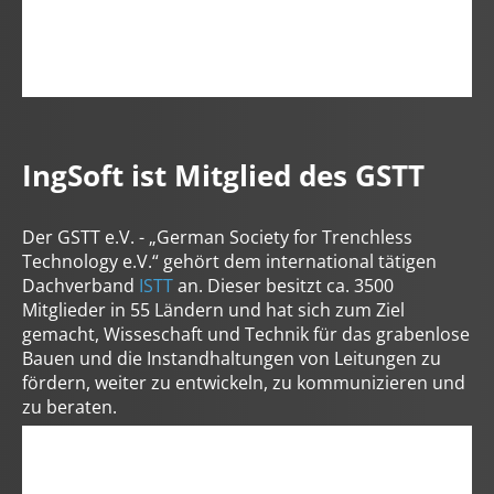
welche Sie zuvor ausgewählt haben. Ihre Einwilligung
können Sie jederzeit mit Wirkung für die Zukunft in
unserer
Datenschutzerklärung
widerrufen. Technisch
notwendige Dienste (beispielsweise Cookies für diese
Abfrage) können wir aber auch ohne Ihre Einwilligung
einsetzen.
IngSoft ist Mitglied des GSTT
Der GSTT e.V. - „German Society for Trenchless
Technology e.V.“ gehört dem international tätigen
Dachverband
ISTT
an. Dieser besitzt ca. 3500
Mitglieder in 55 Ländern und hat sich zum Ziel
gemacht, Wisseschaft und Technik für das grabenlose
Bauen und die Instandhaltungen von Leitungen zu
fördern, weiter zu entwickeln, zu kommunizieren und
zu beraten.