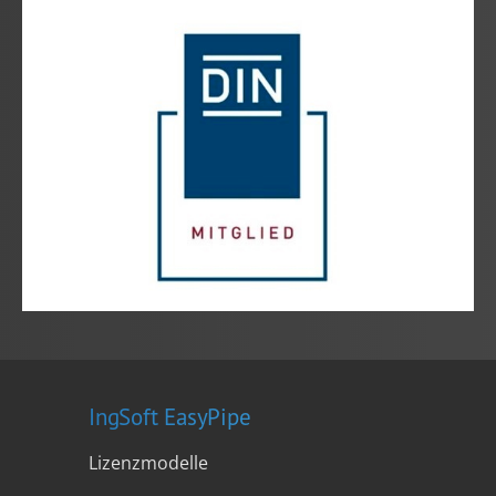
IngSoft EasyPipe
Lizenzmodelle