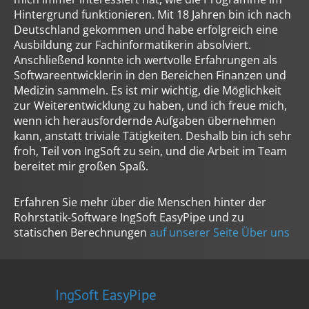
welche Sie zuvor ausgewählt haben. Ihre Einwilligung
Hintergrund funktionieren. Mit 18 Jahren bin ich nach
können Sie jederzeit mit Wirkung für die Zukunft in
Deutschland gekommen und habe erfolgreich eine
unserer
Datenschutzerklärung
widerrufen. Technisch
Ausbildung zur Fachinformatikerin absolviert.
notwendige Dienste (beispielsweise Cookies für diese
Anschließend konnte ich wertvolle Erfahrungen als
Abfrage) können wir aber auch ohne Ihre Einwilligung
Softwareentwicklerin in den Bereichen Finanzen und
einsetzen.
Medizin sammeln. Es ist mir wichtig, die Möglichkeit
zur Weiterentwicklung zu haben, und ich freue mich,
wenn ich herausfordernde Aufgaben übernehmen
kann, anstatt triviale Tätigkeiten. Deshalb bin ich sehr
froh, Teil von IngSoft zu sein, und die Arbeit im Team
bereitet mir großen Spaß.
Erfahren Sie mehr über die Menschen hinter der
Rohrstatik-Software IngSoft EasyPipe und zu
statischen Berechnungen
auf unserer Seite Über uns
IngSoft EasyPipe