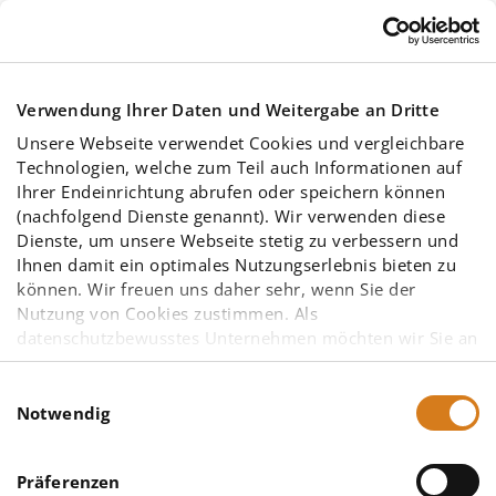
Skip to main content
Verwendung Ihrer Daten und Weitergabe an Dritte
Unsere Webseite verwendet Cookies und vergleichbare
Technologien, welche zum Teil auch Informationen auf
Ihrer Endeinrichtung abrufen oder speichern können
(nachfolgend Dienste genannt). Wir verwenden diese
Dienste, um unsere Webseite stetig zu verbessern und
Neue Kollegin
Ihnen damit ein optimales Nutzungserlebnis bieten zu
können. Wir freuen uns daher sehr, wenn Sie der
Nutzung von Cookies zustimmen. Als
für die
datenschutzbewusstes Unternehmen möchten wir Sie an
dieser Stelle bereits darauf hinweisen, dass
möglicherweise einige der von uns eingesetzten
Einwilligungsauswahl
Programmierung
Diensteanbieter – insbesondere solche mit Sitz in den
Notwendig
Vereinigten Staaten von Amerika (USA) – aufgrund
anderer gesetzlicher Grundlagen nicht vorrangig dem
Präferenzen
europäischen Datenschutzrecht unterliegen. Eine