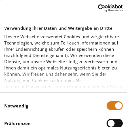
You are here:
Skip to main content
IngSoft EasyPipe
Lizenzmodelle
Verwendung Ihrer Daten und Weitergabe an Dritte
Unsere Webseite verwendet Cookies und vergleichbare
Editionen
Technologien, welche zum Teil auch Informationen auf
Sprachen
Ihrer Endeinrichtung abrufen oder speichern können
(nachfolgend Dienste genannt). Wir verwenden diese
Dienste, um unsere Webseite stetig zu verbessern und
Für jeden das Richtige
Ihnen damit ein optimales Nutzungserlebnis bieten zu
können. Wir freuen uns daher sehr, wenn Sie der
Software
Nutzung von Cookies zustimmen. Als
datenschutzbewusstes Unternehmen möchten wir Sie an
Ingenieurdienstleistungen
dieser Stelle bereits darauf hinweisen, dass
möglicherweise einige der von uns eingesetzten
Einwilligungsauswahl
Referenzen
Diensteanbieter – insbesondere solche mit Sitz in den
Notwendig
Vereinigten Staaten von Amerika (USA) – aufgrund
anderer gesetzlicher Grundlagen nicht vorrangig dem
Jetzt loslegen
Präferenzen
europäischen Datenschutzrecht unterliegen. Eine