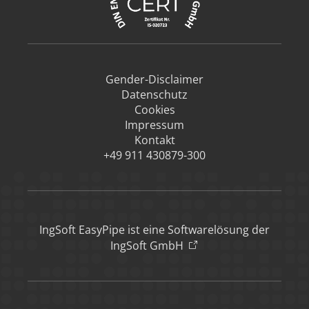
welche Sie zuvor ausgewählt haben. Ihre Einwilligung
können Sie jederzeit mit Wirkung für die Zukunft in
unserer
Datenschutzerklärung
widerrufen. Technisch
notwendige Dienste (beispielsweise Cookies für diese
Abfrage) können wir aber auch ohne Ihre Einwilligung
einsetzen.
Gender-Disclaimer
Datenschutz
Cookies
Impressum
Kontakt
+49 911 430879-300
IngSoft EasyPipe ist eine Softwarelösung der
IngSoft GmbH